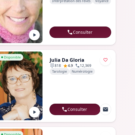
Interprétation des rêves
Voyance
Consulter
er au profil de Julia Da Gloria
Disponible
Julia Da Gloria
|
|
818
4.9
12,369
Tarologie
Numérologie
Consulter
er au profil de Antoine Gagnon
Disponible