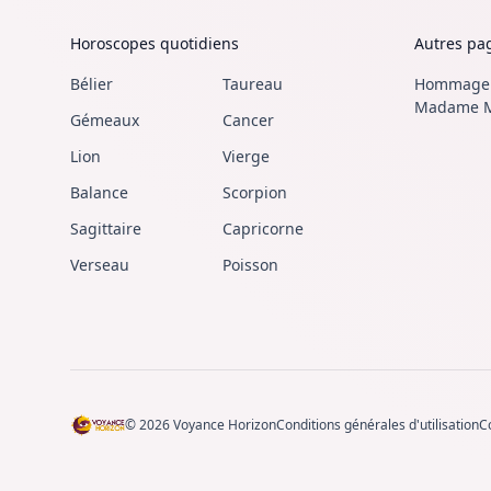
Horoscopes quotidiens
Autres pa
Bélier
Taureau
Hommage à
Madame 
Gémeaux
Cancer
Lion
Vierge
Balance
Scorpion
Sagittaire
Capricorne
Verseau
Poisson
©
2026
Voyance Horizon
Conditions générales d'utilisation
C