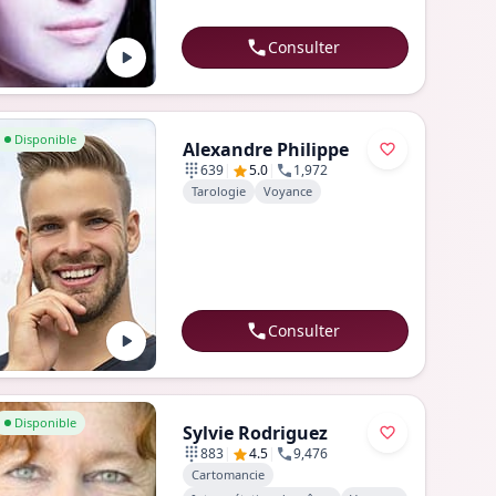
Consulter
er au profil de Alexandre Philippe
Disponible
Alexandre Philippe
|
|
639
5.0
1,972
Tarologie
Voyance
Consulter
er au profil de Sylvie Rodriguez
Disponible
Sylvie Rodriguez
|
|
883
4.5
9,476
Cartomancie