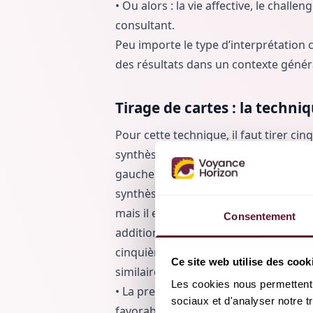
• Ou alors : la vie affective, le challen
consultant.
Peu importe le type d’interprétation 
des résultats dans un contexte général
Tirage de cartes : la techni
Pour cette technique, il faut tirer cin
synthèse. Elles sont disposées en croi
gauche, la troisième au-dessus, la qu
synthèse, au milieu. Les cinq cartes
mais il existe une variante de cette te
Consentement
additionner les numéros des quatre p
cinquième. Ici, il y a trois méthodes d
Ce site web utilise des cook
similaires. Ainsi :
Les cookies nous permettent d
• La première carte est celle qui co
sociaux et d'analyser notre t
favorable