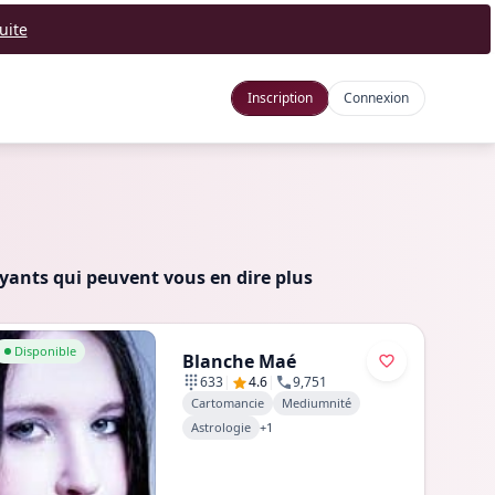
uite
Inscription
Connexion
yants qui peuvent vous en dire plus
er au profil de Blanche Maé
Disponible
Blanche Maé
|
|
633
4.6
9,751
Cartomancie
Mediumnité
Astrologie
+
1