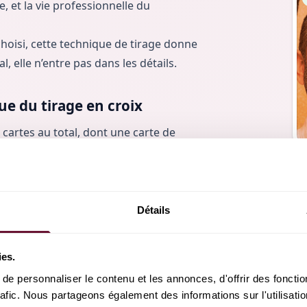
ge, et la vie professionnelle du
choisi, cette technique de tirage donne
, elle n’entre pas dans les détails.
que du tirage en croix
q cartes au total, dont une carte de
x, d’abord une à droite, la suivante à
atrième en bas, et la dernière de
 peuvent être tirées en même temps,
chnique dans laquelle il faut
Détails
remières cartes, pour trouver la
’interprétation, mais elles sont toutes
ies.
e personnaliser le contenu et les annonces, d'offrir des fonction
rrespond au contexte généralement
rafic. Nous partageons également des informations sur l'utilisatio