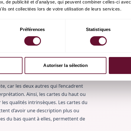
, de publicité et d'analyse, qui peuvent combiner celles-ci avec
nd aux oppositions
ils ont collectées lors de votre utilisation de leurs services.
évolution à court terme
ion à long terme
Préférences
Statistiques
la solution au problème ou le conseil
que du tirage en carré
Autoriser la sélection
f cartes. On place les trois premières en
et les dernières en bas. A chaque niveau,
nte, car les deux autres qui l’encadrent
rprétation. Ainsi, les cartes du haut ou
les qualités intrinsèques. Les cartes du
ent d’avoir une description plus ou
rtes du bas quant à elles, permettent de