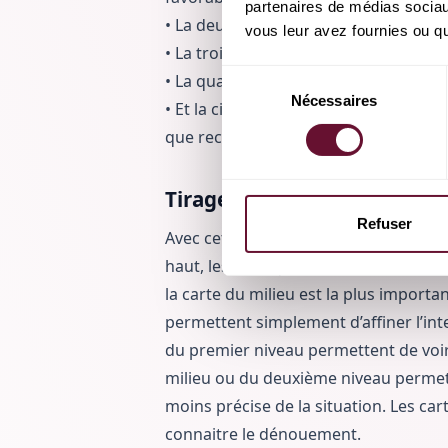
partenaires de médias sociaux
• La deuxième est celle qui correspo
vous leur avez fournies ou qu'
• La troisième permet de connaitre l’
Sélection
• La quatrième renseigne sur l’évolut
Nécessaires
du
• Et la cinquième se présente comme 
consentement
que recherche le consultant.
Tirage de cartes : la techni
Refuser
Avec cette technique, il faut tirer neu
haut, les trois qui suivent au milieu, 
la carte du milieu est la plus importa
permettent simplement d’affiner l’inte
du premier niveau permettent de voir 
milieu ou du deuxième niveau permett
moins précise de la situation. Les ca
connaitre le dénouement.