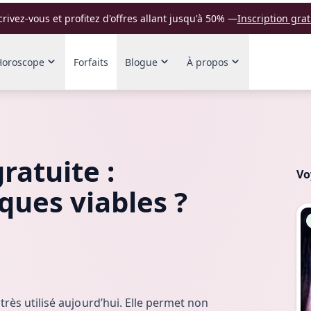
crivez-vous et profitez d'offres allant jusqu'à 50%
—
Inscription grat
Horoscope
Forfaits
Blogue
À propos
ratuite :
Vo
ques viables ?
All
très utilisé aujourd’hui. Elle permet non