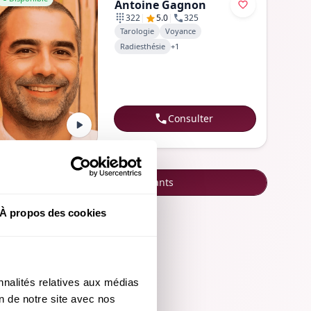
Antoine Gagnon
|
|
322
5.0
325
Tarologie
Voyance
Radiesthésie
+
1
Consulter
Voir tous les voyants
À propos des cookies
nalités relatives aux médias 
n de notre site avec nos 