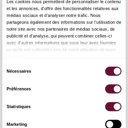
Les cookies nous permettent de personnaliser le contenu 
Nos services sont réservés aux personnes âgées de plus
et les annonces, d'offrir des fonctionnalités relatives aux 
de 18 ans.
médias sociaux et d'analyser notre trafic. Nous 
partageons également des informations sur l'utilisation de 
Modifications de la politique
notre site avec nos partenaires de médias sociaux, de 
publicité et d'analyse, qui peuvent combiner celles-ci 
Cette politique de confidentialité peut être mise à jour à
avec d'autres informations que vous leur avez fournies 
tout moment pour refléter les changements législatifs ou
techniques. Toute modification importante sera clairement
ou qu'ils ont collectées lors de votre utilisation de leurs 
signalée sur nos sites.
services.
Sélection
Nécessaires
du
consentement
Autres liens utiles
Préférences
Statistiques
Conditions générales d'utilisation
Marketing