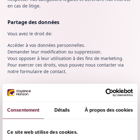
en cas de litige.
Partage des données
Vous avez le droit de:
Accéder à vos données personnelles.
Demander leur modification ou suppression.
Vous opposer à leur utilisation à des fins de marketing.
Pour exercer ces droits, vous pouvez nous contacter via
notre formulaire de contact.
Sécurité
Nous mettons en place des mesures strictes pour protéger
vos données contre tout accès non autorisé ou toute
Consentement
Détails
À propos des cookies
divulgation. Seules les personnes autorisées ont accès à
vos informations.
Ce site web utilise des cookies.
Limite d'âge