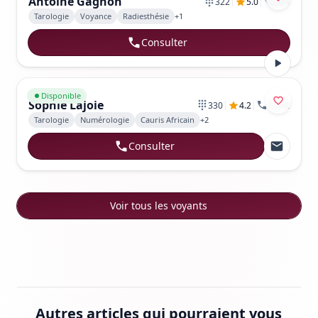
Antoine Gagnon
|
|
322
5.0
324
Tarologie
Voyance
Radiesthésie
+
1
Consulter
Aller au profil de Sophie Lajoie
Disponible
Sophie Lajoie
|
|
330
4.2
7,572
Tarologie
Numérologie
Cauris Africain
+
2
Consulter
Voir tous les voyants
Autres articles qui pourraient vous