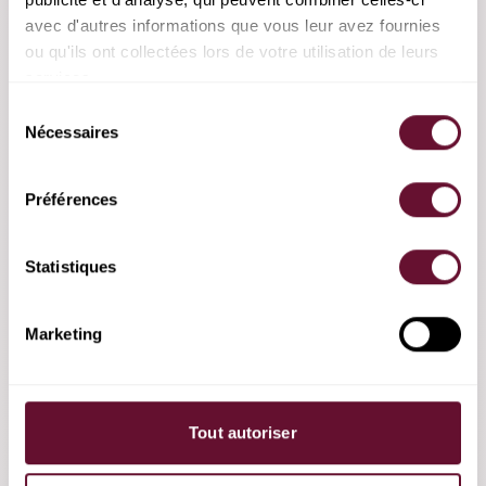
amour : à quoi s’attendre ?
avec d'autres informations que vous leur avez fournies 
ou qu'ils ont collectées lors de votre utilisation de leurs 
La
voyance amour
ne décide pas à votre place ; elle
services.
éclaire. Un praticien peut :
Sélection
Nécessaires
du
Mettre en perspective la dynamique du lien
consentement
(dette, contrat d’âme, étape d’évolution).
Préférences
Identifier les nœuds émotionnels et les
ressources pour les traverser.
Statistiques
Lire les potentialités d’évolution sans enfermer
dans une certitude.
Marketing
Décoder les signes et
synchronicités
amoureuses
pour retrouver du sens.
Questions utiles à poser : « Quelle leçon principale
Tout autoriser
cette relation m’invite-t-elle à intégrer ? », « Quelles
actions concrètes peuvent l’apaiser ? », « Quel est le