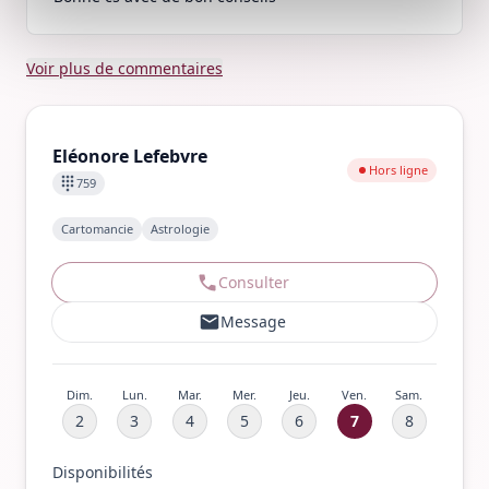
Voir plus de commentaires
Eléonore Lefebvre
Hors ligne
759
Cartomancie
Astrologie
Consulter
Message
Dim.
Lun.
Mar.
Mer.
Jeu.
Ven.
Sam.
2
3
4
5
6
7
8
Disponibilités