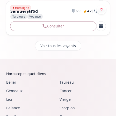
Aller au profil de Samuel Jarod
Hors ligne
Samuel Jarod
|
|
655
4.2
3,971
Tarologie
Voyance
Consulter
Voir tous les voyants
Horoscopes quotidiens
Bélier
Taureau
Gémeaux
Cancer
Lion
Vierge
Balance
Scorpion