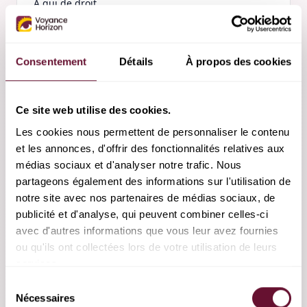
À qui de droit,

c'est cinq étoiles! éléonore est ma conseillière 
préférée!

je ne veux surtout pas changer.

mes échanges avec elle sont toujours très 
Consentement
Détails
À propos des cookies
intéressants et instructifs.

michel d.
Ce site web utilise des cookies.
Les cookies nous permettent de personnaliser le contenu 
Philippe
·
3 juin 2026
et les annonces, d'offrir des fonctionnalités relatives aux 
médias sociaux et d'analyser notre trafic. Nous 
Toujours de bon conseil elle fait pas de 
partageons également des informations sur l'utilisation de 
complaisance mais donne les information de facon 
notre site avec nos partenaires de médias sociaux, de 
tres humaine et professionelle
publicité et d'analyse, qui peuvent combiner celles-ci 
avec d'autres informations que vous leur avez fournies 
ou qu'ils ont collectées lors de votre utilisation de leurs 
Danyele
·
2 juin 2026
services.
Sélection
Je vous remercie beaucoup pour la consultation.  
Nécessaires
vous avez été très précise dans ce que vous m'avez 
du