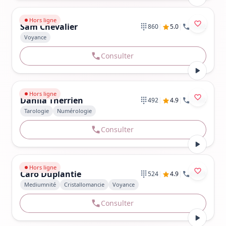
Aller au profil de Sam Chevalier
Hors ligne
Sam Chevalier
|
|
860
5.0
1,942
Voyance
Consulter
Aller au profil de Dahlia Therrien
Hors ligne
Dahlia Therrien
|
|
492
4.9
1,762
Tarologie
Numérologie
Consulter
Aller au profil de Caro Duplantie
Hors ligne
Caro Duplantie
|
|
524
4.9
6,063
Mediumnité
Cristallomancie
Voyance
Consulter