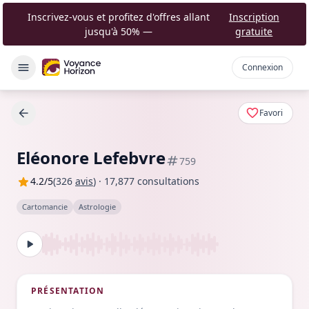
Inscrivez-vous et profitez d'offres allant
Inscription
jusqu'à 50%
—
gratuite
Connexion
Favori
Eléonore Lefebvre
759
4.2
/5
(
326
avis
) ·
17,877
consultations
Cartomancie
Astrologie
PRÉSENTATION