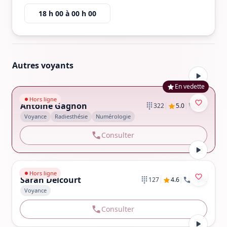
18 h 00
à
00 h 00
Autres voyants
En vedette
Aller au profil de Antoine Gagnon
Hors ligne
Antoine Gagnon
|
|
322
5.0
326
Voyance
Radiesthésie
Numérologie
Consulter
Aller au profil de Sarah Delcourt
Hors ligne
Sarah Delcourt
|
|
127
4.6
1,202
Voyance
Consulter