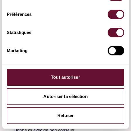
dit.
consentement
Préférences
Philippe
·
25 mai 2026
Statistiques
Merci pour vos conseils pas évident la situation 
mais comme vous le dites si bien faut préparer la 
Marketing
rencontre d'octobre en france 
Guylaine
·
24 mai 2026
Tout autoriser
Très gentille,  elle a bien répondu à ma question.  
je recommande.  je pense la consulter de nouveau. 
Autoriser la sélection
Refuser
Philippe
·
17 mai 2026
Bonne cs avec de bon conseils