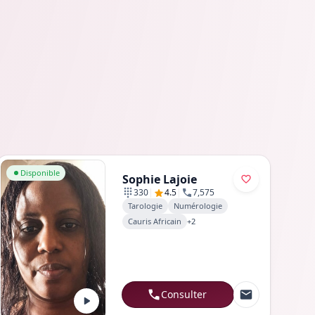
Aller au profil de Sophie Lajoie
Disponible
Sophie Lajoie
|
|
330
4.5
7,575
Tarologie
Numérologie
Cauris Africain
+
2
Consulter