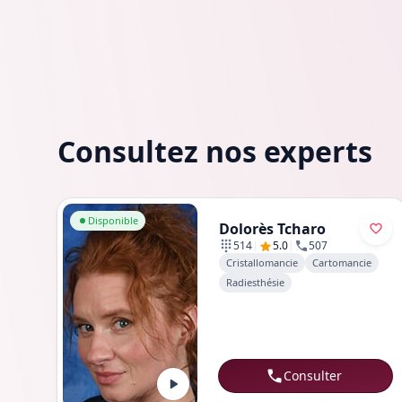
Consultez nos experts
Aller au profil de Dolorès Tcharo
Disponible
Dolorès Tcharo
|
|
514
5.0
507
Cristallomancie
Cartomancie
Radiesthésie
Consulter