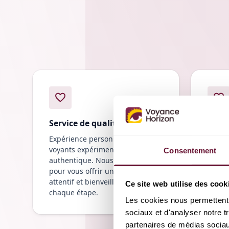
Service de qualité
Bénéf
Expérience personnalisée,
Profit
voyants expérimentés, guidance
mois 
Consentement
authentique. Nous sommes là
spécia
pour vous offrir un soutien
consul
attentif et bienveillant à
qualit
Ce site web utilise des cook
chaque étape.
Les cookies nous permettent d
sociaux et d'analyser notre t
partenaires de médias sociaux