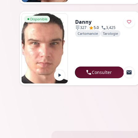
Aller au profil de Danny
Disponible
Danny
|
|
327
5.0
3,425
Cartomancie
Tarologie
Consulter