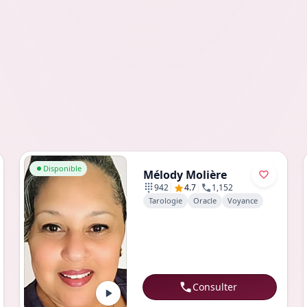
Aller au profil de Mélody Molière
Disponible
Mélody Molière
|
|
942
4.7
1,152
Tarologie
Oracle
Voyance
Consulter