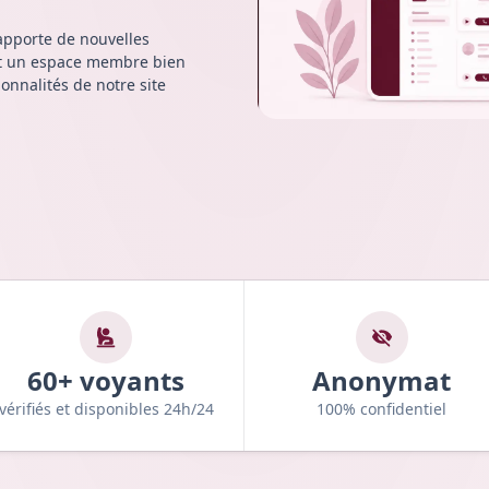
s vos achats jusqu'à dimanche
apporte de nouvelles
 et un espace membre bien
ionnalités de notre site
60+ voyants
Anonymat
vérifiés et disponibles 24h/24
100% confidentiel