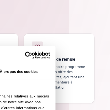
Programme de remise
Chaque mois, notre programme
À propos des cookies
de remise vous offre des
yptage
minutes gratuites, ajoutant une
r
valeur supplémentaire à
chaque consultation.
nalités relatives aux médias 
n de notre site avec nos 
 d'autres informations que 