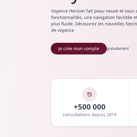
Obtenez 10 % de réduction sur tou
soir ! ⚡
Voyance Horizon fait peau neuve et vous 
fonctionnalités, une navigation facilitée
Profiter de l'offre
plus fluide. Découvrez les nouvelles fonct
de voyance
Je crée mon compte
gratuitement
+500 000
consultations depuis 2014