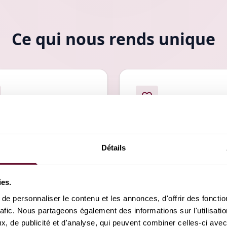
Ce qui nous rends unique
iciez de tarifs résuits
Service sécurisé
ez de tarifs réduits chaque
Notre service assure non
Détails
avec nos promotions
seulement un paiement
les, tout en bénéficiant de
sécurisé, mais aussi un cr
tations de
des données pour protége
é exceptionnelle.
votre confidentialité à
ies.
tout moment.
e personnaliser le contenu et les annonces, d'offrir des fonction
rafic. Nous partageons également des informations sur l'utilisatio
, de publicité et d'analyse, qui peuvent combiner celles-ci avec